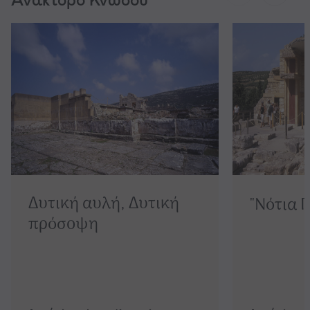
Ανάκτορο Κνωσού
Δυτική αυλή, Δυτική
"Νότια 
πρόσοψη