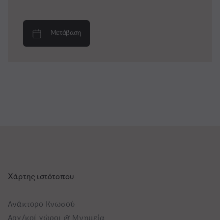
Μετάβαση
Χάρτης ιστότοπου
Ανάκτορο Κνωσού
Αρχ/κοί χώροι & Μνημεία