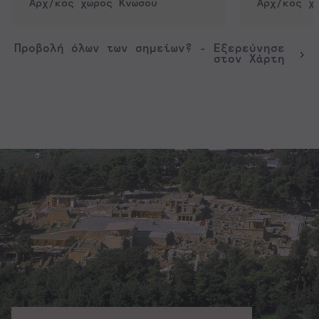
Αρχ/κός χώρος Κνωσού
Αρχ/κός χ
Προβολή όλων των σημείων? - Εξερεύνησε
στον Χάρτη